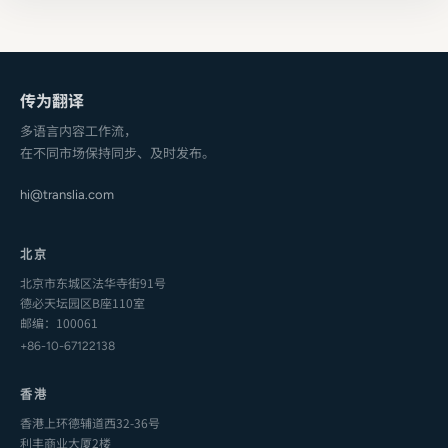
传为翻译
多语言内容工作流，
在不同市场保持同步、及时发布。
hi@translia.com
北京
北京市东城区法华寺街91号
德必天坛园区B座110室
邮编：100061
+86-10-67122138
香港
香港上环德辅道西32-36号
利丰商业大厦2楼