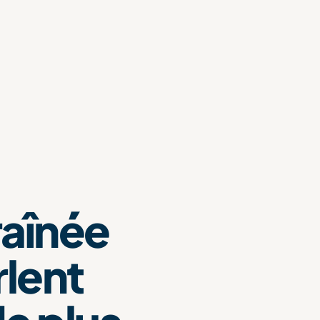
raînée
rlent