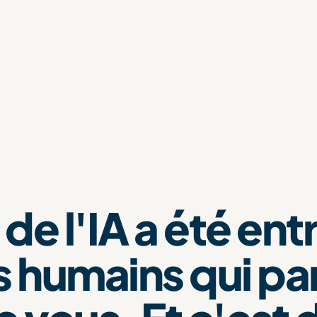
 de l'IA a été ent
s humains qui pa