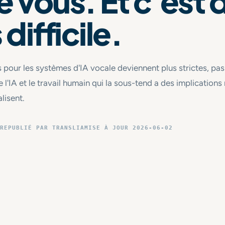
vous. Et c'est d
 difficile.
 pour les systèmes d'IA vocale deviennent plus strictes, pa
e l'IA et le travail humain qui la sous-tend a des implications 
lisent.
RE
PUBLIÉ PAR TRANSLIA
MISE À JOUR 2026-06-02