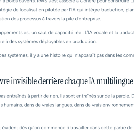
 à poids ouverts. RWS s’est associé à Cohere pour construire 
égie de localisation pilotée par l’IA qui intègre traduction, plan
ation des processus à travers la pile d’entreprise.
pements est un saut de capacité réel. L’IA vocale et la traduc
oire à des systèmes déployables en production.
es systèmes, il y a une histoire qui n’apparaît pas dans les co
e invisible derrière chaque IA multilingue
 entraînés à partir de rien. Ils sont entraînés sur de la parole. D
is humains, dans de vraies langues, dans de vrais environnement
t évident dès qu’on commence à travailler dans cette partie de l’i