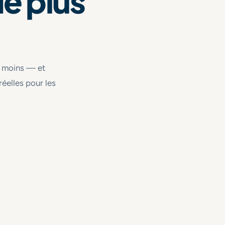
e plus
s moins — et
réelles pour les