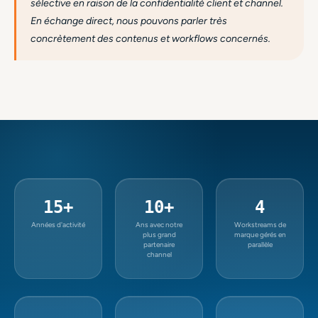
sélective en raison de la confidentialité client et channel.
En échange direct, nous pouvons parler très
concrètement des contenus et workflows concernés.
15+
10+
4
Années d'activité
Ans avec notre
Workstreams de
plus grand
marque gérés en
partenaire
parallèle
channel