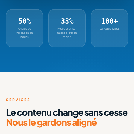
50%
33%
100+
Cycles de
Retouches sur
Langues livrées
validation en
mises à jour en
moins
moins
SERVICES
Le contenu change sans cesse
Nous le gardons aligné