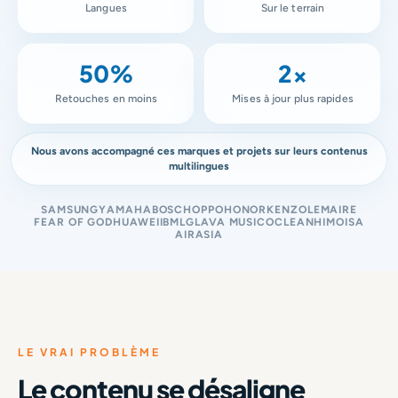
Langues
Sur le terrain
50%
2×
Retouches en moins
Mises à jour plus rapides
Nous avons accompagné ces marques et projets sur leurs contenus
multilingues
SAMSUNG
YAMAHA
BOSCH
OPPO
HONOR
KENZO
LEMAIRE
FEAR OF GOD
HUAWEI
IBM
LG
LAVA MUSIC
OCLEAN
HIMOISA
AIRASIA
LE VRAI PROBLÈME
Le contenu se désaligne