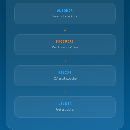
ALIGNER
Terminologie & ton
→
PRODUIRE
Workflow maîtrisé
→
RELIRE
QA multicouche
→
LIVRER
Prêt à publier