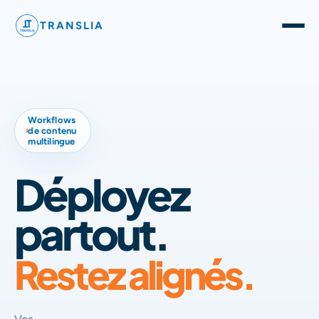
TRANSLIA
Workflows
de contenu
multilingue
Déployez
partout.
Restez alignés.