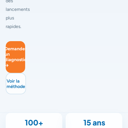
des
lancements
plus
rapides.
Demander
un
diagnostic
→
Voir la
méthode
100+
15 ans