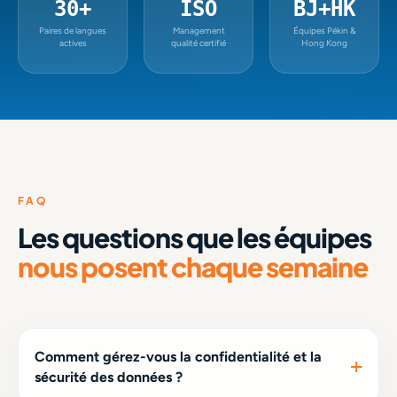
30+
ISO
BJ+HK
Paires de langues
Management
Équipes Pékin &
actives
qualité certifié
Hong Kong
FAQ
Les questions que les équipes
nous posent chaque semaine
Comment gérez-vous la confidentialité et la
sécurité des données ?