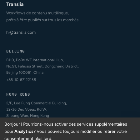
Translia
Workflows de contenu multilingue,
prêts à être publiés sur tous les marchés.
hi@translia.com
BEIJING
B110, DoBe WE International Hub,
No.91, Fahuasi Street, Dongcheng District,
Beijing 100061, China
+86-10-67122138
HONG KONG
2/F, Lee Fung Commercial Building,
32-36 Des Voeux Rd W,
Sheung Wan, Hong Kong
+852-4407-2994
Bonjour ! Pourrions-nous activer des services supplémentaires
pour
Analytics
? Vous pouvez toujours modifier ou retirer votre
consentement plus tard.