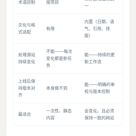
术语控制
按项目
一
内置（日期、语
文化与格
有限
气、引用、排
式适配
版）
不能——每次
处理源站
能——持续的更
变化都是新任
持续变化
新工作流
务
上线后保
能——明确的审
持版本对
本身做不到
校与版本控制
齐
一次性、静态
会变化、且必须
最适合
内容
保持一致的网站